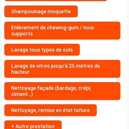
Shampouinage moquette
Enlèvement de chewing-gum / tous
supports
Lavage tous types de sols
Lavage de vitres jusqu'à 25 mètres de
hauteur
Nettoyage façade (bardage, crépi,
ciment...)
Nettoyage, remise en état toiture
+ Autre prestation