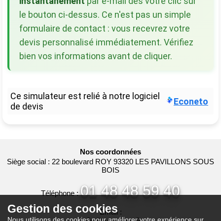
instantanément
par e-mail dès votre clic sur
le bouton ci-dessus. Ce n'est pas un simple
formulaire de contact : vous recevrez votre
devis personnalisé immédiatement. Vérifiez
bien vos informations avant de cliquer.
Ce simulateur est relié à notre logiciel
Econeto
de devis
Nos coordonnées
Siège social : 22 boulevard ROY 93320 LES PAVILLONS SOUS
BOIS
01 48 48 59 40
Téléphone :
Gestion des cookies
Email :
Nous utilisons des cookies pour améliorer votre expérience sur