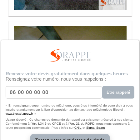
Recevez votre devis gratuitement dans quelques heures.
Renseignez votre numéro, nous vous rappelons :
Être rappelé
« En renseignant votre numéro de téléphone, vous êtes informé(e) de votre droit à vous
inscrire gratuitement sur la liste d'opposition au démarchage téléphonique Bloctel :
www.bloctel.gouv.fr
. »
Usage réservé : Ce champs de demande de rappel est strictement réservé à nos clients.
Conformément à l'
Art. L34-5 du CPCE
et à l'
Art. 21 du RGPD
, nous nous opposons à
toute prospection commerciale. Plus d'infos sur
CNIL
et
Signal-Spam
.
Testez notre simulateur de devis