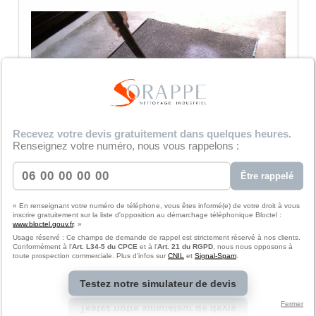
Recevez votre devis gratuitement dans quelques heures.
Renseignez votre numéro, nous vous rappelons :
Être rappelé
« En renseignant votre numéro de téléphone, vous êtes informé(e) de votre droit à vous
inscrire gratuitement sur la liste d'opposition au démarchage téléphonique Bloctel :
www.bloctel.gouv.fr
. »
Usage réservé : Ce champs de demande de rappel est strictement réservé à nos clients.
Conformément à l'
Art. L34-5 du CPCE
et à l'
Art. 21 du RGPD
, nous nous opposons à
toute prospection commerciale. Plus d'infos sur
CNIL
et
Signal-Spam
.
Testez notre simulateur de devis
Fermer